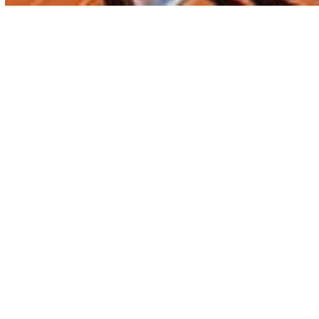
Kontakt
Bei einem Anliegen können Sie uns gern hier schreiben.
Wählen Sie einen der drei Links entsprechend Ihrer Anfrage
aus.
Unser Kontaktformular öffnet sich in Ihrem Standard-E-Mail-
Programm.
Damit wir uns schnellstmöglich mit Ihnen in Verbindung setzen
können, sind wir Ihnen dankbar für die Angabe aller in der E-
Mail vordefinierten Informationen ggf. mit Anhang von
hilfreichen Fotos.
Dachdecker- / Dachklempnerarbeiten*
Reparatur / Wartung*